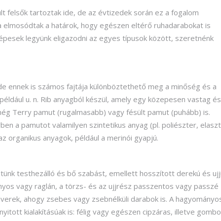
lt felsők tartoztak ide, de az évtizedek során ez a fogalom
ra elmosódtak a határok, hogy egészen eltérő ruhadarabokat is
épesek legyünk eligazodni az egyes típusok között, szeretnénk
de ennek is számos fajtája különböztethető meg a minőség és a
például u. n. Rib anyagból készül, amely egy közepesen vastag és
még Terry pamut (rugalmasabb) vagy fésült pamut (puhább) is.
en a pamutot valamilyen szintetikus anyag (pl. poliészter, elasz
z organikus anyagok, például a merinói gyapjú.
ünk testhezálló és bő szabást, emellett hosszított derekú és ujj
mányos vagy raglán, a törzs- és az ujjrész passzentos vagy passzé
pulóverek, ahogy zsebes vagy zsebnélküli darabok is. A hagyományo
nyitott kialakításúak is: félig vagy egészen cipzáras, illetve gomb