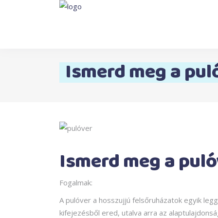
Ismerd meg a pul
Ismerd meg a puló
Fogalmak:
A pulóver a hosszujjú felsőruházatok egyik leg
kifejezésből ered, utalva arra az alaptulajdonsá