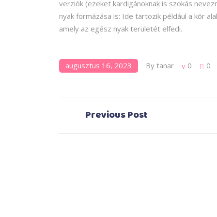
verziók (ezeket kardigánoknak is szokás nevez
nyak formázása is: Ide tartozik például a kör a
amely az egész nyak területét elfedi.
augusztus 16, 2023
By
tanar
0
0
Previous Post