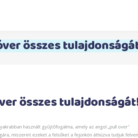
óver összes tulajdonságát
ver összes tulajdonságát
gyakrabban használt gyűjtőfogalma, amely az angol „pull over”
gára, miszerint ezeket a felsőket a fejünkön áthúzva tudjuk felven