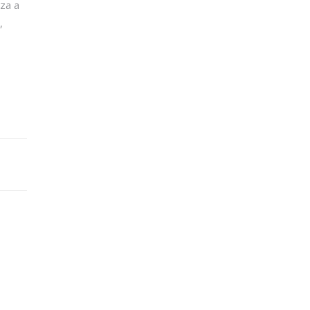
za a
,