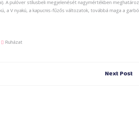
ni). A pulóver stílusbeli megjelenését nagymértékben meghatároz
lakú, a V nyakú, a kapucnis-fűzős változatok, továbbá maga a garbó
Ruházat
Next Post