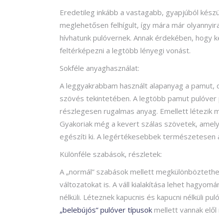
Eredetileg inkább a vastagabb, gyapjúból készü
meglehetősen felhígult, így mára már olyannyi
hívhatunk pulóvernek. Annak érdekében, hogy k
feltérképezni a legtöbb lényegi vonást.
Sokféle anyaghasználat:
A leggyakrabbam használt alapanyag a pamut, 
szövés tekintetében. A legtöbb pamut pulóver 
részlegesen rugalmas anyag. Emellett létezik 
Gyakoriak még a kevert szálas szövetek, amelyb
egészíti ki. A legértékesebbek természetesen a
Különféle szabások, részletek:
A „normál” szabások mellett megkülönböztethet
változatokat is. A váll kialakítása lehet hagyo
nélküli. Léteznek kapucnis és kapucni nélküli 
„belebújós” pulóver típusok
mellett vannak elől 