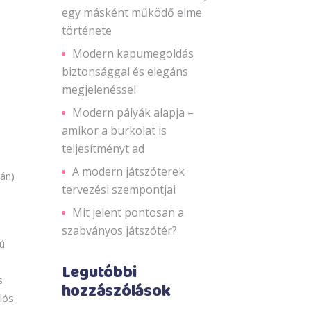
egy másként működő elme
története
Modern kapumegoldás
biztonsággal és elegáns
megjelenéssel
Modern pályák alapja –
amikor a burkolat is
teljesítményt ad
A modern játszóterek
tán)
tervezési szempontjai
Mit jelent pontosan a
szabványos játszótér?
ú
Legutóbbi
s
hozzászólások
olós