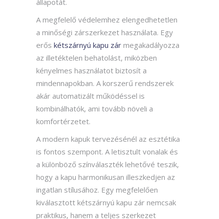
állapotát.
A megfelelő védelemhez elengedhetetlen
a minőségi zárszerkezet használata. Egy
erős
kétszárnyú kapu zár
megakadályozza
az illetéktelen behatolást, miközben
kényelmes használatot biztosít a
mindennapokban. A korszerű rendszerek
akár automatizált működéssel is
kombinálhatók, ami tovább növeli a
komfortérzetet.
A modern kapuk tervezésénél az esztétika
is fontos szempont. A letisztult vonalak és
a különböző színválaszték lehetővé teszik,
hogy a kapu harmonikusan illeszkedjen az
ingatlan stílusához. Egy megfelelően
kiválasztott kétszárnyú kapu zár nemcsak
praktikus, hanem a teljes szerkezet