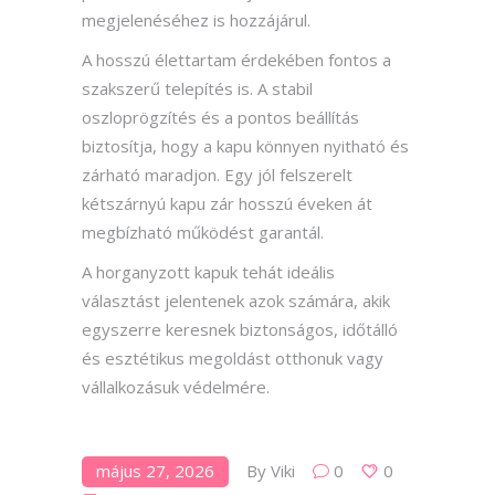
megjelenéséhez is hozzájárul.
A hosszú élettartam érdekében fontos a
szakszerű telepítés is. A stabil
oszloprögzítés és a pontos beállítás
biztosítja, hogy a kapu könnyen nyitható és
zárható maradjon. Egy jól felszerelt
kétszárnyú kapu zár hosszú éveken át
megbízható működést garantál.
A horganyzott kapuk tehát ideális
választást jelentenek azok számára, akik
egyszerre keresnek biztonságos, időtálló
és esztétikus megoldást otthonuk vagy
vállalkozásuk védelmére.
május 27, 2026
By
Viki
0
0