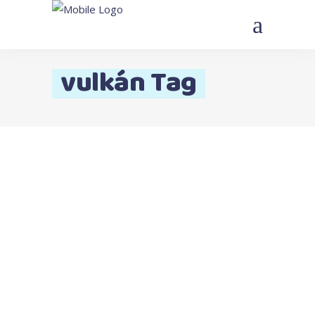
vulkán Tag
május 17, 2020
By
demokrata
Tudás
Ébred a vulkán – Tudj meg
többet a tűzhányókról!
Az éjszaka csendjét halk morajlás zavarja
meg, amely egyre erőteljesebb robajjá,