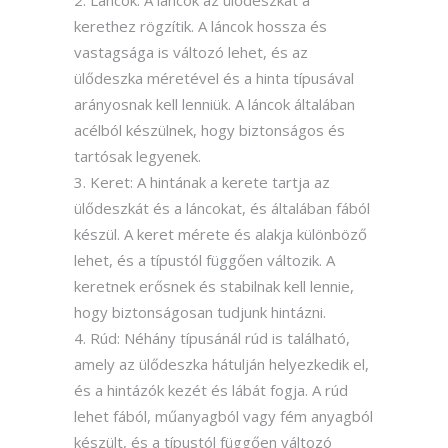
Láncok: A láncok az ülődeszkát a
kerethez rögzítik. A láncok hossza és
vastagsága is változó lehet, és az
ülődeszka méretével és a hinta típusával
arányosnak kell lenniük. A láncok általában
acélból készülnek, hogy biztonságos és
tartósak legyenek.
Keret: A hintának a kerete tartja az
ülődeszkát és a láncokat, és általában fából
készül. A keret mérete és alakja különböző
lehet, és a típustól függően változik. A
keretnek erősnek és stabilnak kell lennie,
hogy biztonságosan tudjunk hintázni.
Rúd: Néhány típusánál rúd is található,
amely az ülődeszka hátulján helyezkedik el,
és a hintázók kezét és lábát fogja. A rúd
lehet fából, műanyagból vagy fém anyagból
készült, és a típustól függően változó