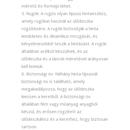
méretű és formájú lehet.
Rugók: A rugós olyan típusú hintaeszköz,
amely rugókat használ az ülődeszka
rögzítésére. A rugók biztosítják a hinta
lendületes és dinamikus mozgását, és
kényelmesebbé teszik a hintázást. A rugók
általában acélból készülnek, és az
ülődeszka és a láncok méretével arányosan
kell lenniük.
Biztonsági öv: Néhány hinta típusnál
biztonsági öv is található, amely
megakadályozza, hogy az ülődeszka
kiessen a keretből. A biztonsági öv
általában fém vagy műanyag anyagból
készül, és erősen rögzített az
ülődeszkához és a kerethez, hogy biztosan
tartson.