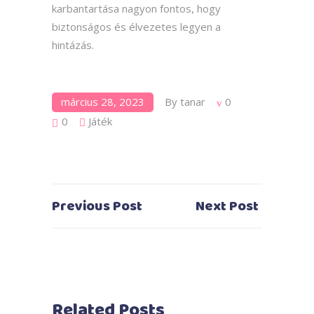
karbantartása nagyon fontos, hogy
biztonságos és élvezetes legyen a
hintázás.
március 28, 2023
By
tanar
0
0
Játék
Previous Post
Next Post
Related Posts