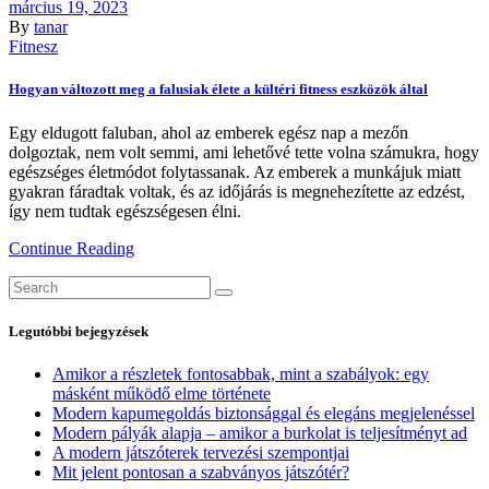
március 19, 2023
By
tanar
Fitnesz
Hogyan változott meg a falusiak élete a kültéri fitness eszközök által
Egy eldugott faluban, ahol az emberek egész nap a mezőn
dolgoztak, nem volt semmi, ami lehetővé tette volna számukra, hogy
egészséges életmódot folytassanak. Az emberek a munkájuk miatt
gyakran fáradtak voltak, és az időjárás is megnehezítette az edzést,
így nem tudtak egészségesen élni.
Continue Reading
Search
for:
Legutóbbi bejegyzések
Amikor a részletek fontosabbak, mint a szabályok: egy
másként működő elme története
Modern kapumegoldás biztonsággal és elegáns megjelenéssel
Modern pályák alapja – amikor a burkolat is teljesítményt ad
A modern játszóterek tervezési szempontjai
Mit jelent pontosan a szabványos játszótér?