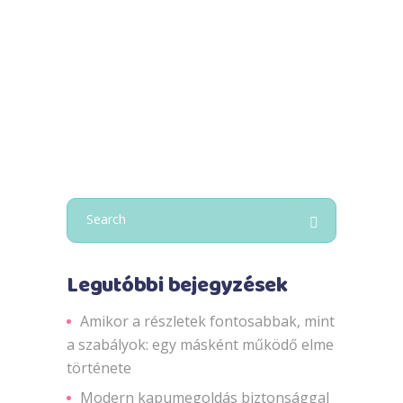
azonban olyan édesvízi
Read More
Search
for:
Legutóbbi bejegyzések
Amikor a részletek fontosabbak, mint
a szabályok: egy másként működő elme
története
Modern kapumegoldás biztonsággal