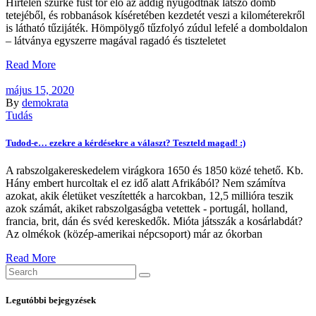
Hirtelen szürke füst tör elő az addig nyugodtnak látszó domb
tetejéből, és robbanások kíséretében kezdetét veszi a kilométerekről
is látható tűzijáték. Hömpölygő tűzfolyó zúdul lefelé a domboldalon
– látványa egyszerre magával ragadó és tiszteletet
Read More
május 15, 2020
By
demokrata
Tudás
Tudod-e… ezekre a kérdésekre a választ? Teszteld magad! :)
A rabszolgakereskedelem virágkora 1650 és 1850 közé tehető. Kb.
Hány embert hurcoltak el ez idő alatt Afrikából? Nem számítva
azokat, akik életüket veszítették a harcokban, 12,5 millióra teszik
azok számát, akiket rabszolgaságba vetettek - portugál, holland,
francia, brit, dán és svéd kereskedők. Mióta játsszák a kosárlabdát?
Az olmékok (közép-amerikai népcsoport) már az ókorban
Read More
Search
for:
Legutóbbi bejegyzések