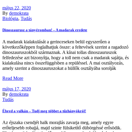
május 22, 2020
By
demokrata
Biológia
,
Tudás
Dinoszaurusz a tányéromban! – A madarak eredete
A madarak kialakulását a gerinceseken belül egyszerűen a
következőképpen foglalhatjuk össze: a feltevések szerint a ragadozó
dinoszauruszokból származnak. A kínai tollas dinoszauruszok
felfedezése azt bizonyítja, hogy a toll nem csak a madarak sajátja, és
kialakulása nincs összefüggésben a repüléssel. A mai osztályozás,
amely szerint a dinoszauruszokat a hüllők osztályába sorolják
Read More
május 17, 2020
By
demokrata
Tudás
Ébred a vulkán – Tudj meg többet a tűzhányókról!
Az éjszaka csendjét halk morajlás zavarja meg, amely egyre
erőteljesebb robajjá, majd szinte fülsiketítő dübörgéssé erősödik.