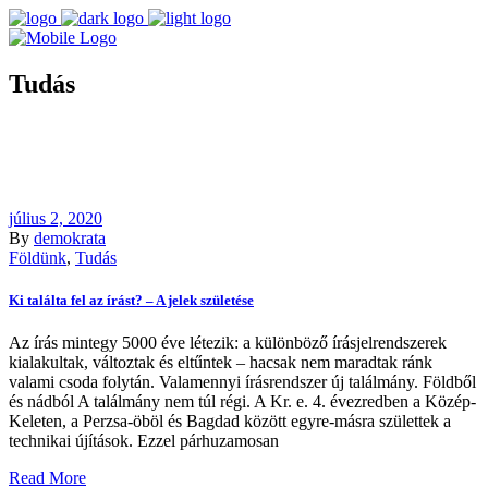
Tudás
július 2, 2020
By
demokrata
Földünk
,
Tudás
Ki találta fel az írást? – A jelek születése
Az írás mintegy 5000 éve létezik: a különböző írásjelrendszerek
kialakultak, változtak és eltűntek – hacsak nem maradtak ránk
valami csoda folytán. Valamennyi írásrendszer új találmány. Földből
és nádból A találmány nem túl régi. A Kr. e. 4. évezredben a Közép-
Keleten, a Perzsa-öböl és Bagdad között egyre-másra születtek a
technikai újítások. Ezzel párhuzamosan
Read More